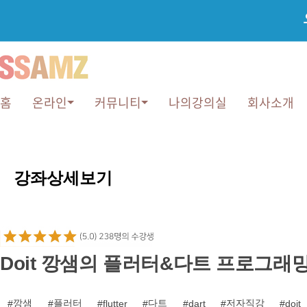
홈
온라인
커뮤니티
나의강의실
회사소개
강
좌
강좌상세보기
상
세
보
기
Doit 깡샘의 플러터&다트 프로그래
깡샘
플러터
다트
저자직강
flutter
dart
doit