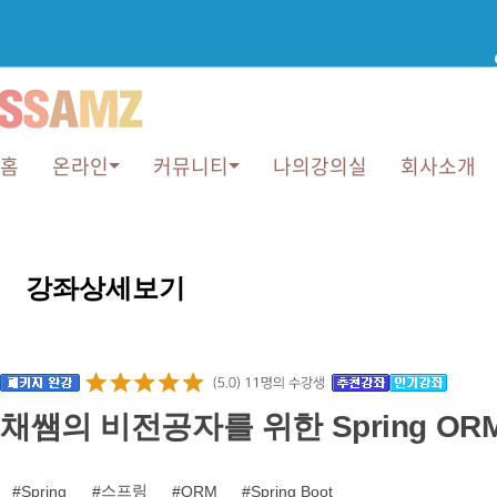
홈
온라인
커뮤니티
나의강의실
회사소개
강
강좌상세보기
좌
상
세
채쌤의 비전공자를 위한 Spring OR
보
스프링
Spring
ORM
Spring Boot