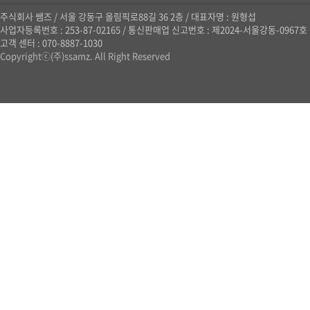
주식회사 쌤즈
/
서울 강동구 올림픽로88길 36 2층
/
대표자명 : 원형섭
사업자등록번호 : 253-87-02165
/
통신판매업 신고번호 : 제2024-서울강동-0967호
고객 센터 : 070-8887-1030
Copyrightⓒ(주)ssamz. All Right Reserved