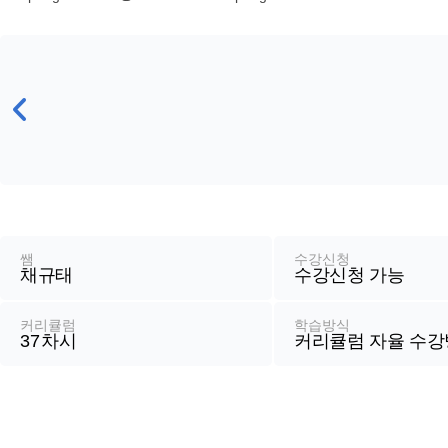
기
강
좌
정
쌤
수강신청
채규태
수강신청 가능
보
커리큘럼
학습방식
37
차시
커리큘럼 자율 수